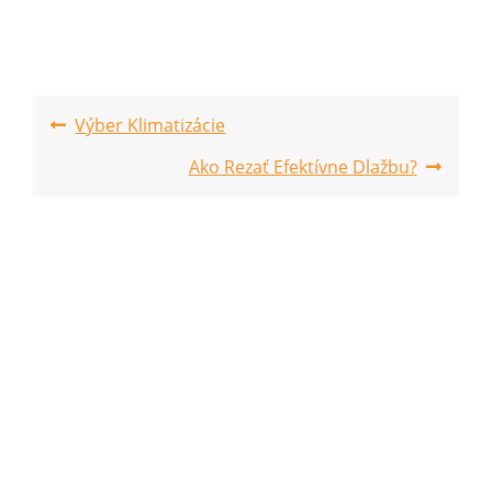
Post
Výber Klimatizácie
navigation
Ako Rezať Efektívne Dlažbu?