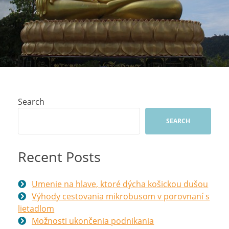
Search
SEARCH
Recent Posts
Umenie na hlave, ktoré dýcha košickou dušou
Výhody cestovania mikrobusom v porovnaní s
lietadlom
Možnosti ukončenia podnikania