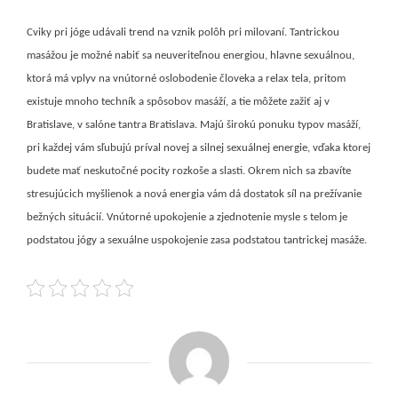
Cviky pri jóge udávali trend na vznik polôh pri milovaní. Tantrickou
masážou je možné nabiť sa neuveriteľnou energiou, hlavne sexuálnou,
ktorá má vplyv na vnútorné oslobodenie človeka a relax tela, pritom
existuje mnoho techník a spôsobov masáží, a tie môžete zažiť aj v
Bratislave, v salóne tantra Bratislava. Majú širokú ponuku typov masáží,
pri každej vám sľubujú príval novej a silnej sexuálnej energie, vďaka ktorej
budete mať neskutočné pocity rozkoše a slasti. Okrem nich sa zbavíte
stresujúcich myšlienok a nová energia vám dá dostatok síl na prežívanie
bežných situácií. Vnútorné upokojenie a zjednotenie mysle s telom je
podstatou jógy a sexuálne uspokojenie zasa podstatou tantrickej masáže.