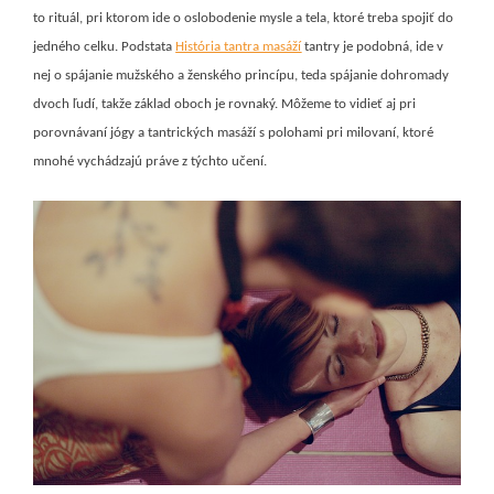
to rituál, pri ktorom ide o oslobodenie mysle a tela, ktoré treba spojiť do
jedného celku. Podstata
História tantra masáží
tantry je podobná, ide v
nej o spájanie mužského a ženského princípu, teda spájanie dohromady
dvoch ľudí, takže základ oboch je rovnaký. Môžeme to vidieť aj pri
porovnávaní jógy a tantrických masáží s polohami pri milovaní, ktoré
mnohé vychádzajú práve z týchto učení.