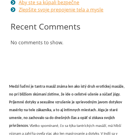
Aby ste sa kúpali bezpečne
Zlepšite svoje prepojenie tela a mysle
Recent Comments
No comments to show.
Medzi ľuďmi je tantra masáž známa len ako istý druh erotickej masáže,
no pri bližšom skúmaní zistíme, že ide o celistvé učenie a súčasť jógy.
Príjemné dotyky a sexuálne vzrušenie je sprievodným javom dotykov
masérky na tele zákazníka, a to aj intímnych miestach. Jóga je staré
umenie, no zachovalo sa do dnešných čias a opäť si získava svojich
prívržencov.
Všetko spomínané, čo sa týka tantrických masáží, má hlbší
význam a zahŕňa oveľa viac ako len masírovanie a dotyky. V Indii sa v