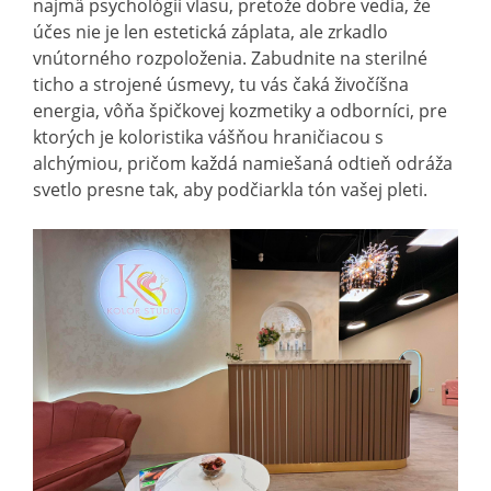
najmä psychológii vlasu, pretože dobre vedia, že
účes nie je len estetická záplata, ale zrkadlo
vnútorného rozpoloženia. Zabudnite na sterilné
ticho a strojené úsmevy, tu vás čaká živočíšna
energia, vôňa špičkovej kozmetiky a odborníci, pre
ktorých je koloristika vášňou hraničiacou s
alchýmiou, pričom každá namiešaná odtieň odráža
svetlo presne tak, aby podčiarkla tón vašej pleti.