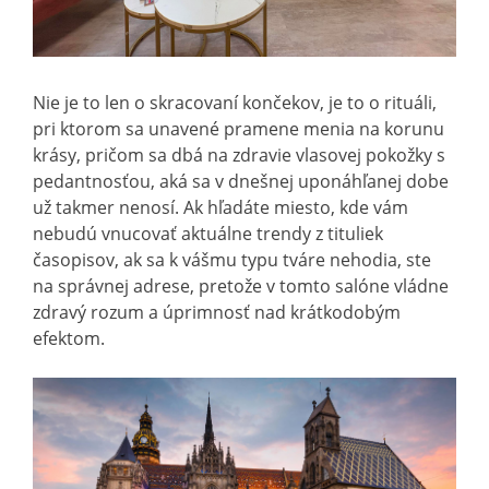
Nie je to len o skracovaní končekov, je to o rituáli,
pri ktorom sa unavené pramene menia na korunu
krásy, pričom sa dbá na zdravie vlasovej pokožky s
pedantnosťou, aká sa v dnešnej uponáhľanej dobe
už takmer nenosí. Ak hľadáte miesto, kde vám
nebudú vnucovať aktuálne trendy z tituliek
časopisov, ak sa k vášmu typu tváre nehodia, ste
na správnej adrese, pretože v tomto salóne vládne
zdravý rozum a úprimnosť nad krátkodobým
efektom.