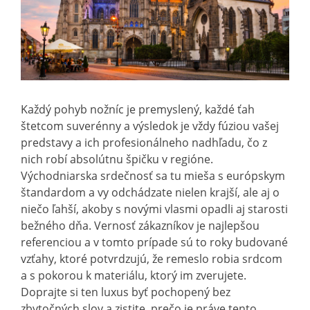
Každý pohyb nožníc je premyslený, každé ťah
štetcom suverénny a výsledok je vždy fúziou vašej
predstavy a ich profesionálneho nadhľadu, čo z
nich robí absolútnu špičku v regióne.
Východniarska srdečnosť sa tu mieša s európskym
štandardom a vy odchádzate nielen krajší, ale aj o
niečo ľahší, akoby s novými vlasmi opadli aj starosti
bežného dňa. Vernosť zákazníkov je najlepšou
referenciou a v tomto prípade sú to roky budované
vzťahy, ktoré potvrdzujú, že remeslo robia srdcom
a s pokorou k materiálu, ktorý im zverujete.
Doprajte si ten luxus byť pochopený bez
zbytočných slov a zistite, prečo je práve tento