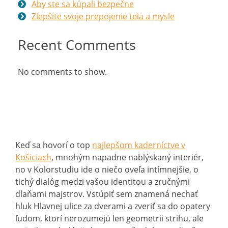
Aby ste sa kúpali bezpečne
Zlepšite svoje prepojenie tela a mysle
Recent Comments
No comments to show.
Keď sa hovorí o top
najlepšom kaderníctve v
Košiciach
, mnohým napadne nablýskaný interiér,
no v Kolorstudiu ide o niečo oveľa intímnejšie, o
tichý dialóg medzi vašou identitou a zručnými
dlaňami majstrov. Vstúpiť sem znamená nechať
hluk Hlavnej ulice za dverami a zveriť sa do opatery
ľudom, ktorí nerozumejú len geometrii strihu, ale