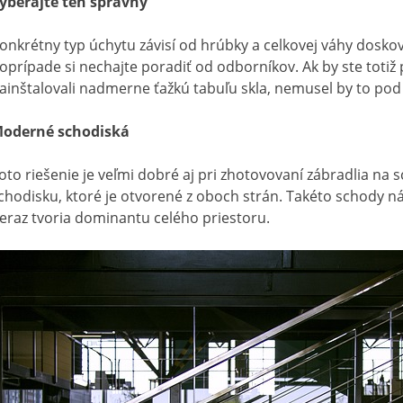
yberajte ten správny
onkrétny typ úchytu závisí od hrúbky a celkovej váhy doskov
oprípade si nechajte poradiť od odborníkov. Ak by ste totiž po
ainštalovali nadmerne ťažkú tabuľu skla, nemusel by to pod 
oderné schodiská
oto riešenie je veľmi dobré aj pri zhotovovaní zábradlia na 
chodisku, ktoré je otvorené z oboch strán. Takéto schody 
eraz tvoria dominantu celého priestoru.