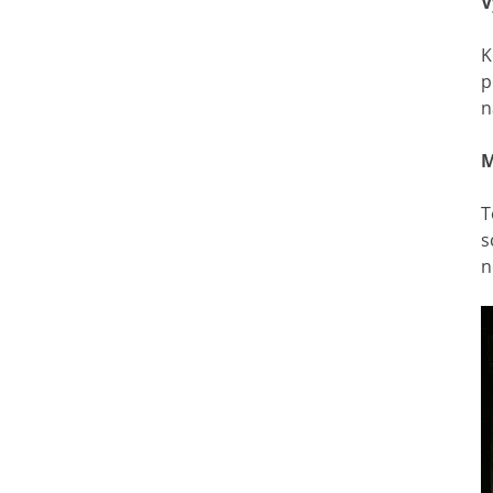
V
K
p
n
M
T
s
n