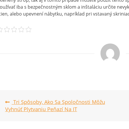
klenený strop, tak aj v tomto prípade môžete použiť tento s
oužívať iba s bezpečnostným sklom a inštaláciu určite nevyk
tien, alebo upevnení nábytku, napríklad pri vstavaný skrini
Post
Tri Spôsoby, Ako Sa Spoločnosti Môžu
navigation
Vyhnúť Plytvaniu Peňazí Na IT