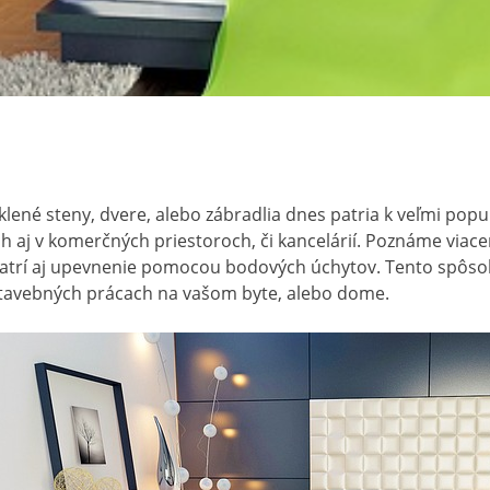
klené steny, dvere, alebo zábradlia dnes patria k veľmi po
ch aj v komerčných priestoroch, či kancelárií. Poznáme viace
atrí aj upevnenie pomocou bodových úchytov. Tento spôsob 
tavebných prácach na vašom byte, alebo dome.