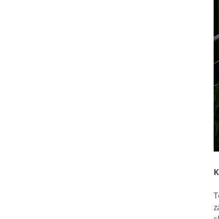
K
T
z