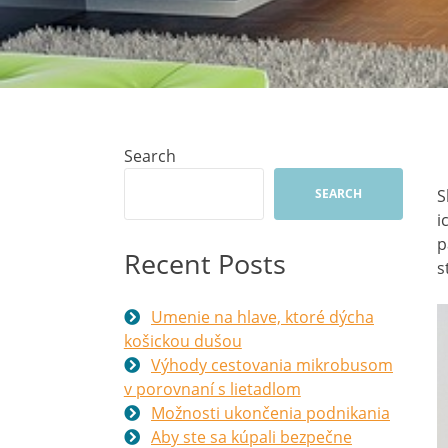
Search
SEARCH
S
i
p
Recent Posts
s
Umenie na hlave, ktoré dýcha
košickou dušou
Výhody cestovania mikrobusom
v porovnaní s lietadlom
Možnosti ukončenia podnikania
Aby ste sa kúpali bezpečne