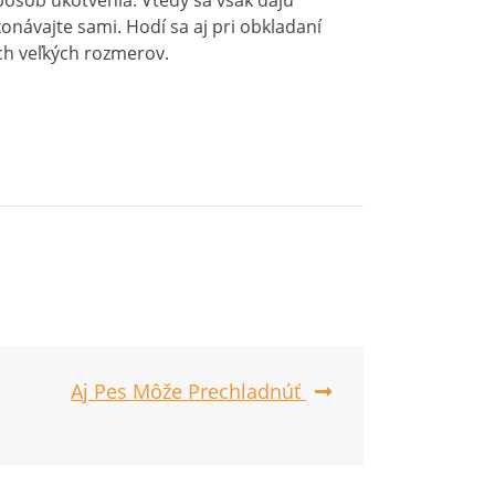
pôsob ukotvenia. Vtedy sa však dajú
onávajte sami. Hodí sa aj pri obkladaní
ach veľkých rozmerov.
Aj Pes Môže Prechladnúť