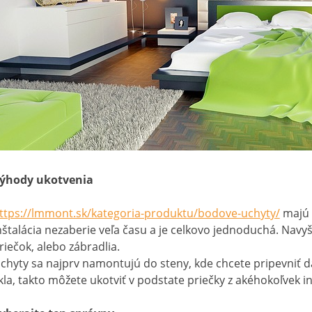
ýhody ukotvenia
ttps://lmmont.sk/kategoria-produktu/bodove-uchyty/
majú v
nštalácia nezaberie veľa času a je celkovo jednoduchá. Nav
riečok, alebo zábradlia.
chyty sa najprv namontujú do steny, kde chcete pripevniť
kla, takto môžete ukotviť v podstate priečky z akéhokoľvek in