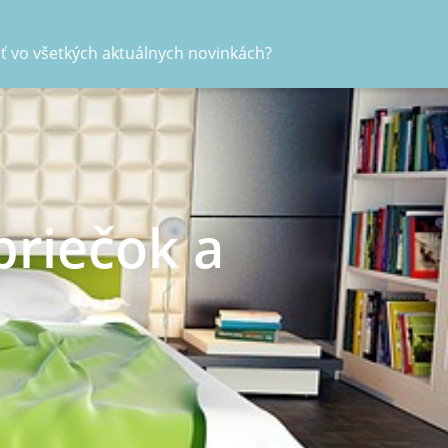
ať vo všetkých aktuálnych novinkách?
priečok a