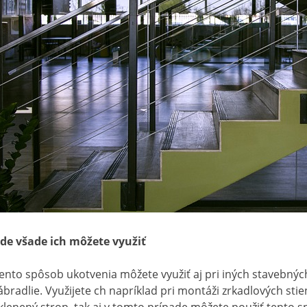
de všade ich môžete využiť
ento spôsob ukotvenia môžete využiť aj pri iných stavebný
ábradlie. Využijete ch napríklad pri montáži zrkadlových stien