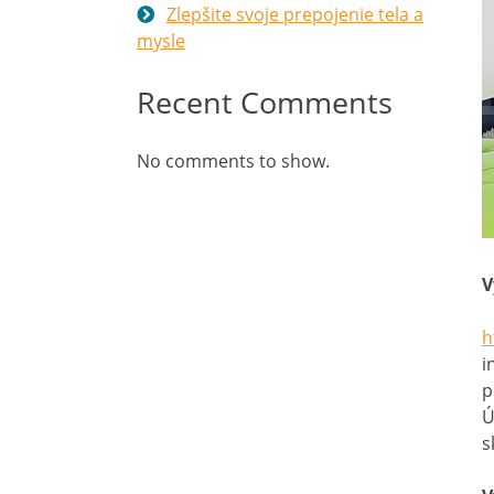
Zlepšite svoje prepojenie tela a
mysle
Recent Comments
No comments to show.
V
h
i
p
Ú
s