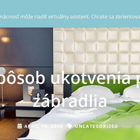
ácnosť môže riadiť virtuálny asistent. Chcete sa zorientov
pôsob ukotvenia 
zábradlia
APRIL 14, 2019
UNCATEGORIZED