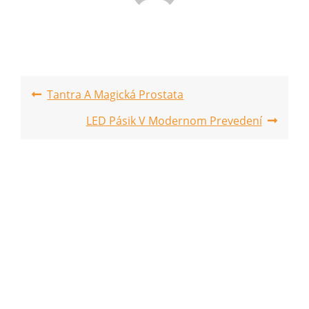
Post
Tantra A Magická Prostata
navigation
LED Pásik V Modernom Prevedení