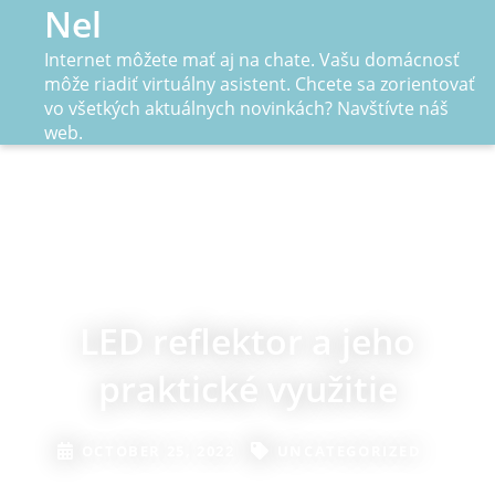
Skip
Nel
to
Internet môžete mať aj na chate. Vašu domácnosť
content
môže riadiť virtuálny asistent. Chcete sa zorientovať
vo všetkých aktuálnych novinkách? Navštívte náš
web.
LED reflektor a jeho
praktické využitie
OCTOBER 25, 2022
UNCATEGORIZED