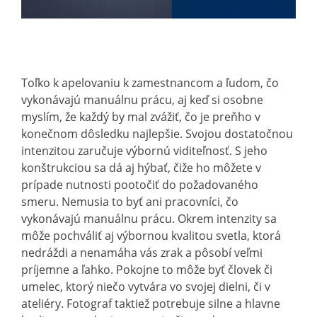
Toľko k apelovaniu k zamestnancom a ľudom, čo
vykonávajú manuálnu prácu, aj keď si osobne
myslím, že každý by mal zvážiť, čo je preňho v
konečnom dôsledku najlepšie. Svojou dostatočnou
intenzitou zaručuje výbornú viditeľnosť. S jeho
konštrukciou sa dá aj hýbať, čiže ho môžete v
prípade nutnosti pootočiť do požadovaného
smeru. Nemusia to byť ani pracovníci, čo
vykonávajú manuálnu prácu. Okrem intenzity sa
môže pochváliť aj výbornou kvalitou svetla, ktorá
nedráždi a nenamáha vás zrak a pôsobí veľmi
príjemne a ľahko. Pokojne to môže byť človek či
umelec, ktorý niečo vytvára vo svojej dielni, či v
ateliéry. Fotograf taktiež potrebuje silne a hlavne