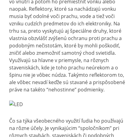
vo vnútri a potom ho premiestniť vonku alebo
naopak. Reflektory, ktoré sa nachádzajú vonku
musia byť odolné voči prachu, vode a tiež voči
vzniku cudzích predmetov do ich elektroniky. Na
trhu sa, preto vyskytujú aj špeciálne druhy, ktoré
vlastnia obzvlášť zvýšenú ochranu proti prachu a
podobným nečistotám, ktoré by mohli poškodiť,
zničiť alebo znemožniť samotný chod svietidla.
Využívajú sa hlavne v priemysle, na rôznych
staveniskách, kde je toho prachu neúrekom a o
špinu nie je vôbec núdza. Takýmto reflektorom to,
ale vôbec nevadí keďže sú stavané a prispôsobené
práve na takéto “nehostinne” podmienky.
Čo sa týka všeobecného využití ľudia ho používajú
na rôzne účely. Je vynikajúcim “spoločníkom” pri
rôznych stavbách, staveniskách či podobných