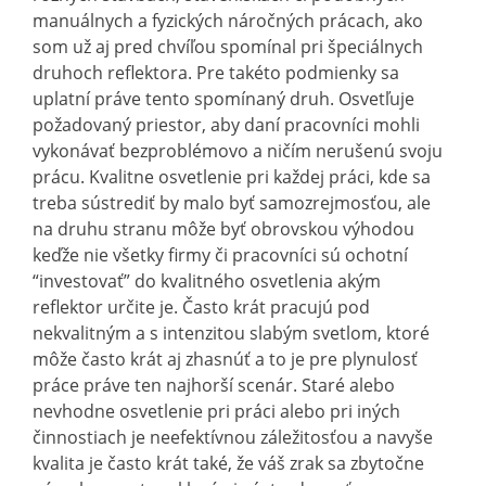
manuálnych a fyzických náročných prácach, ako
som už aj pred chvíľou spomínal pri špeciálnych
druhoch reflektora. Pre takéto podmienky sa
uplatní práve tento spomínaný druh. Osvetľuje
požadovaný priestor, aby daní pracovníci mohli
vykonávať bezproblémovo a ničím nerušenú svoju
prácu. Kvalitne osvetlenie pri každej práci, kde sa
treba sústrediť by malo byť samozrejmosťou, ale
na druhu stranu môže byť obrovskou výhodou
keďže nie všetky firmy či pracovníci sú ochotní
“investovať” do kvalitného osvetlenia akým
reflektor určite je. Často krát pracujú pod
nekvalitným a s intenzitou slabým svetlom, ktoré
môže často krát aj zhasnúť a to je pre plynulosť
práce práve ten najhorší scenár. Staré alebo
nevhodne osvetlenie pri práci alebo pri iných
činnostiach je neefektívnou záležitosťou a navyše
kvalita je často krát také, že váš zrak sa zbytočne