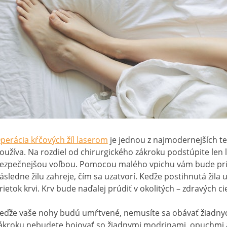
perácia kŕčových žíl laserom
je jednou z najmodernejších tech
oužíva. Na rozdiel od chirurgického zákroku podstúpite len 
ezpečnejšou voľbou. Pomocou malého vpichu vám bude pria
ásledne žilu zahreje, čím sa uzatvorí. Keďže postihnutá žila u
rietok krvi. Krv bude naďalej prúdiť v okolitých – zdravých ci
eďže vaše nohy budú umŕtvené, nemusíte sa obávať žiadnych
ákroku nebudete bojovať so žiadnymi modrinami, opuchmi a