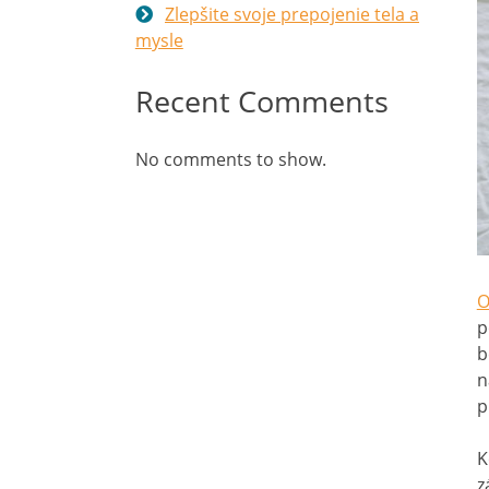
Zlepšite svoje prepojenie tela a
mysle
Recent Comments
No comments to show.
O
p
b
n
p
K
z