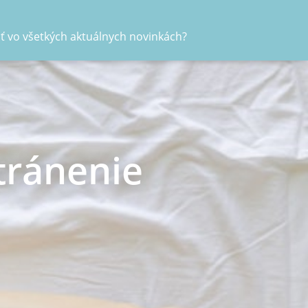
ať vo všetkých aktuálnych novinkách?
tránenie