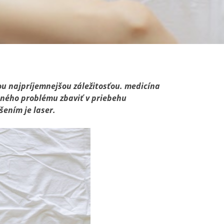
tou najpríjemnejšou záležitosťou. medicína
tného problému zbaviť v priebehu
ením je laser.