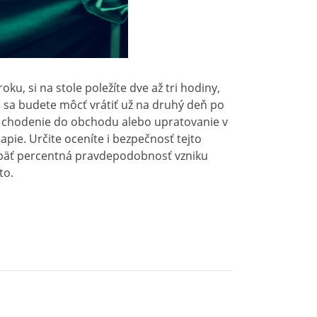
u, si na stole poležíte dve až tri hodiny,
ta sa budete môcť vrátiť už na druhý deň po
 chodenie do obchodu alebo upratovanie v
pie. Určite oceníte i bezpečnosť tejto
ž päť percentná pravdepodobnosť vzniku
to.