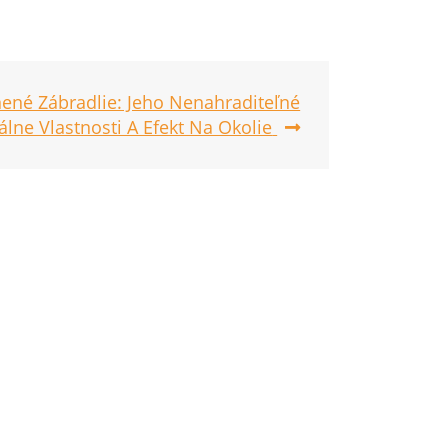
nené Zábradlie: Jeho Nenahraditeľné
álne Vlastnosti A Efekt Na Okolie
mes ®