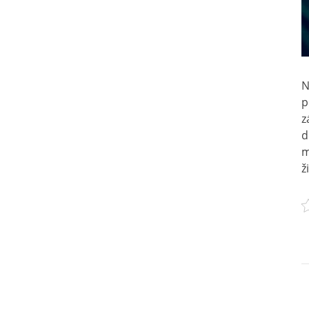
N
p
z
d
m
ž