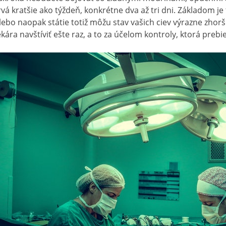
rvá kratšie ako týždeň, konkrétne dva až tri dni. Základom je 
lebo naopak státie totiž môžu stav vašich ciev výrazne zhor
ekára navštíviť ešte raz, a to za účelom kontroly, ktorá pre