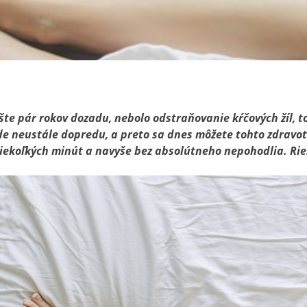
šte pár rokov dozadu, nebolo odstraňovanie kŕčových žíl, 
de neustále dopredu, a preto sa dnes môžete tohto zdravo
iekoľkých minút a navyše bez absolútneho nepohodlia. Rieš