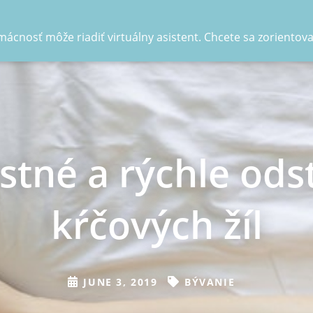
ácnosť môže riadiť virtuálny asistent. Chcete sa zorientov
stné a rýchle ods
kŕčových žíl
JUNE 3, 2019
BÝVANIE