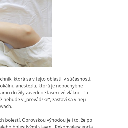
ník, ktorá sa v tejto oblasti, v súčasnosti,
lokálnu anestéziu, ktorá je nepochybne
mo do žily zavedené laserové vlákno. To
ž nebude v „prevádzke“, zastaví sa v nej i
evach.
 bolestí. Obrovskou výhodou je i to, že po
lebo bolestivými stavmi. Rekonvalescencia