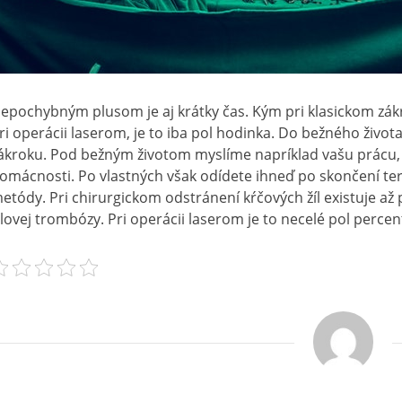
epochybným plusom je aj krátky čas. Kým pri klasickom zákrok
ri operácii laserom, je to iba pol hodinka. Do bežného živo
ákroku. Pod bežným životom myslíme napríklad vašu prácu,
omácnosti. Po vlastných však odídete ihneď po skončení tera
etódy. Pri chirurgickom odstránení kŕčových žíl existuje a
ilovej trombózy. Pri operácii laserom je to necelé pol percen