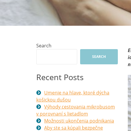
Search
E
SEARCH
i
n
Recent Posts
Umenie na hlave, ktoré dýcha
košickou dušou
Výhody cestovania mikrobusom
v porovnaní s lietadlom
Možnosti ukončenia podnikania
Aby ste sa kúpali bezpečne