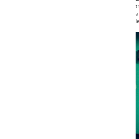
t
a
l