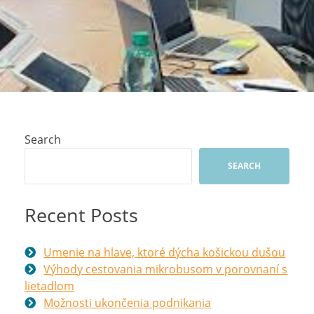
Search
SEARCH
Recent Posts
Umenie na hlave, ktoré dýcha košickou dušou
Výhody cestovania mikrobusom v porovnaní s
lietadlom
Možnosti ukončenia podnikania