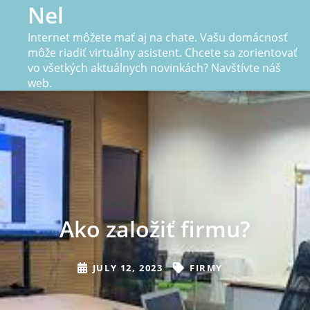
Skip
Nel
to
Internet môžete mať aj na chate. Vašu domácnosť
content
môže riadiť virtuálny asistent. Chcete sa zorientovať
vo všetkých aktuálnych novinkách? Navštívte náš
web.
Ako založiť firmu?
JULY 12, 2023
FIRMY