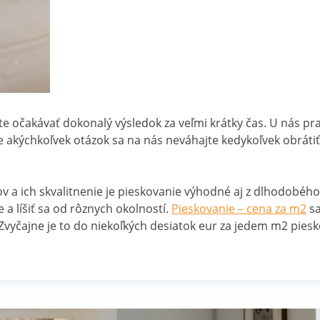
očakávať dokonalý výsledok za veľmi krátky čas. U nás pracu
e akýchkoľvek otázok sa na nás neváhajte kedykoľvek obráti
 a ich skvalitnenie je pieskovanie výhodné aj z dlhodobého
a líšiť sa od rôznych okolností.
Pieskovanie – cena za m2
sa
Zvyčajne je to do niekoľkých desiatok eur za jedem m2 piesk