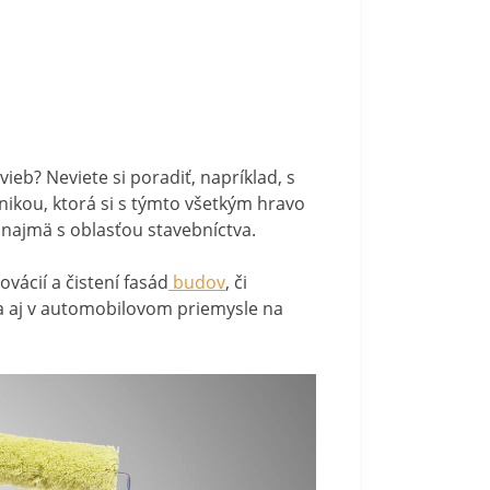
ieb? Neviete si poradiť, napríklad, s
nikou, ktorá si s týmto všetkým hravo
 najmä s oblasťou stavebníctva.
vácií a čistení fasád
budov
, či
va aj v automobilovom priemysle na