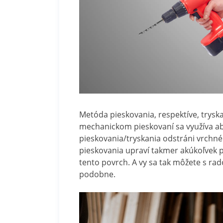
Metóda pieskovania, respektíve, tryska
mechanickom pieskovaní sa využíva ab
pieskovania/tryskania odstráni vrchné v
pieskovania upraví takmer akúkoľvek p
tento povrch. A vy sa tak môžete s rad
podobne.