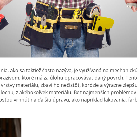
nia, ako sa taktiež často nazýva, je využívaná na mechanic
razívom, ktoré má za úlohu opracovávať daný povrch. Ten
rstvy materiálu, zbaví ho nečistôt, korózie a výrazne zlepšuj
lochu, z akéhokoľvek materiálu. Bez najmenších problémov d
osťou vrhnúť na ďalšiu úpravu, ako napríklad lakovania, farb