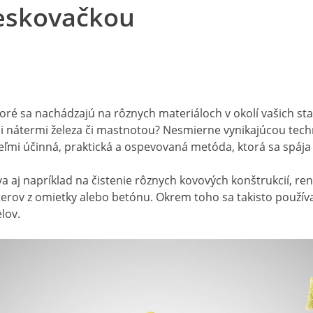
ieskovačkou
toré sa nachádzajú na rôznych materiáloch v okolí vašich stav
mi nátermi železa či mastnotou? Nesmierne vynikajúcou tech
veľmi účinná, praktická a ospevovaná metóda, ktorá sa spája
 aj napríklad na čistenie rôznych kovových konštrukcií, reno
áterov z omietky alebo betónu. Okrem toho sa takisto použí
lov.